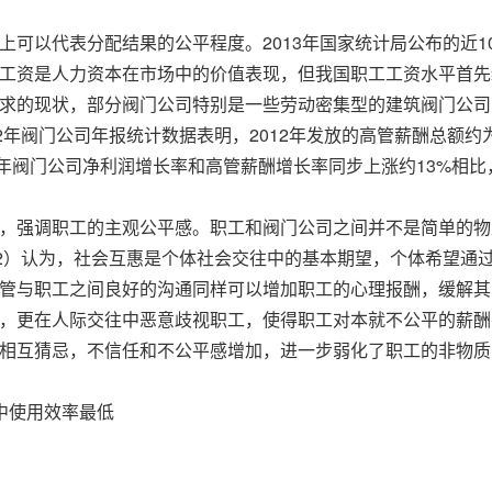
以代表分配结果的公平程度。2013年国家统计局公布的近10
工资是人力资本在市场中的价值表现，但我国职工工资水平首先
求的现状，部分阀门公司特别是一些劳动密集型的建筑阀门公司
年阀门公司年报统计数据表明，2012年发放的高管薪酬总额约为
011年阀门公司净利润增长率和高管薪酬增长率同步上涨约13%相
强调职工的主观公平感。职工和阀门公司之间并不是简单的物
12）认为，社会互惠是个体社会交往中的基本期望，个体希望通
管与职工之间良好的沟通同样可以增加职工的心理报酬，缓解其
，更在人际交往中恶意歧视职工，使得职工对本就不公平的薪酬
工相互猜忌，不信任和不公平感增加，进一步弱化了职工的非物
中使用效率最低