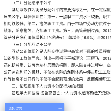
（二）分配结果不公平
基尼系数作为衡量分配公平的重要指标之一，在一定程度上可
显失公平，具体体现在：第一，一般职工工资水平较低。职工
相对额较低。第二，拖欠职工工资。由于市场中劳动力供过于
缺陷，随意拖欠、克扣职工工资。第三，高管薪酬过高。2012
管薪酬在净利润仅增长2.1%的基础上却增长了6.9%；与2
（三）分配互动不公平
互动公正体现的是人际交往过程中高管对下属的尊重程度，
知识型职工群体而言。付出—回报不平衡理论（王雁飞，20
还包括尊重、认可等精神层面的报酬，即人际交往过程中，高
公司创造利润的机器，不仅在实际的薪酬体系中侵占职工工资
作等信息不公开行为不仅不会起到预期的效果，反而促使职
三、伦理视角下人力资本分配行为的成因
管理学大师彼得·德鲁克曾言：“人力资本是所有经济资源
请您留言