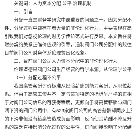
关键词：人力资本分配 公平 治理机制
一、引言
分配一直是财务学研究中最重要的问题之一。因为分配不仅
性，分配过程中却存在着大量的非伦理化行为，主要表现在高
引致我们对忽视伦理的财务学传统范式进行反思。本文旨在将
财务契约关系正确价值观的引导，遏制阀门公司分配中的败德
目前阀门公司财务体系伦理贫困化现象。
二、目前阀门公司人力资本分配中的非伦理化行为
伦理道德是阀门公司生产经营的哲学本源。从伦理学公平
（一）分配过程不公平
我国高管薪酬评价标准从经验薪酬到能力薪酬，从职位薪酬
系。但由于高管工资并不一定与某项特定的指标呈严格的正相
于对阀门公司信息的可获得程度，更倾向于将高管薪酬与阀门公
润下滑的阀门公司中，有523家阀门公司的高管薪酬却同步
的下滑非但没有给高管造成负面影响，反而使其薪酬不降反升
系的缺乏直接影响分配过程的公平性，进而间接影响了分配