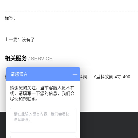
标签：
上一篇：没有了
相关服务
/ SERVICE
请您留言
料浆专用阀
Y型料浆阀
Y型管接放料阀
Y型料浆阀 4寸-400
感谢您的关注，当前客服人员不在
线，请填写一下您的信息，我们会
尽快和您联系。