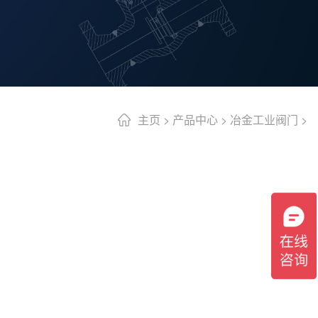
主页
>
产品中心
>
冶金工业阀门
>