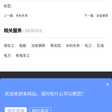
标签：
上一篇：
水利水务
下一篇：
冶金钢铁
相关服务
/ SERVICE
煤化工
船舶
冶金钢铁
氧化铝
水利水务
化工
石油
电力
核电军工
15902198588
×
1064369464@qq.com
欢迎来到本网站，请问有什么可以帮您？
上海市宝山区杨行工业园
现在咨询
稍后再说